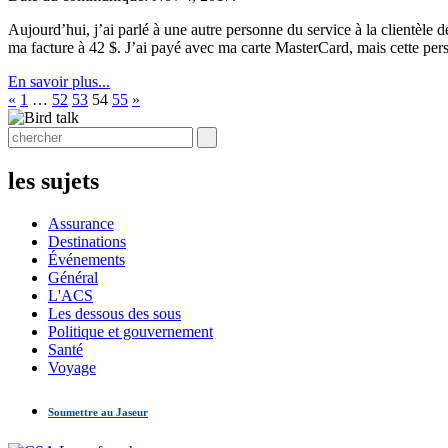
Aujourd’hui, j’ai parlé à une autre personne du service à la clientèle 
ma facture à 42 $. J’ai payé avec ma carte MasterCard, mais cette per
En savoir plus...
«
1
…
52
53
54
55
»
les sujets
Assurance
Destinations
Événements
Général
L'ACS
Les dessous des sous
Politique et gouvernement
Santé
Voyage
Soumettre au Jaseur