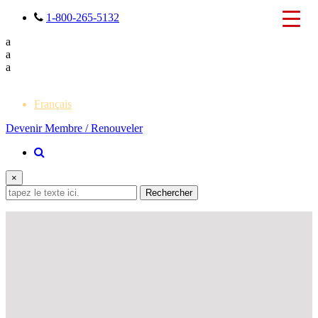
1-800-265-5132
a
a
a
English
Français
Devenir Membre / Renouveler
×