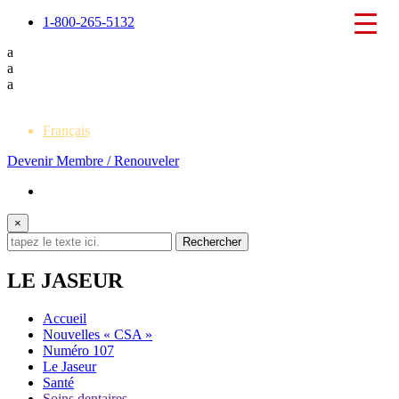
1-800-265-5132
a
a
a
English
Français
Devenir Membre / Renouveler
×
LE JASEUR
Accueil
Nouvelles « CSA »
Numéro 107
Le Jaseur
Santé
Soins dentaires