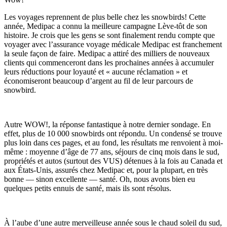
Les voyages reprennent de plus belle chez les snowbirds! Cette
année, Medipac a connu la meilleure campagne Lève-tôt de son
histoire. Je crois que les gens se sont finalement rendu compte que
voyager avec l’assurance voyage médicale Medipac est franchement
la seule façon de faire. Medipac a attiré des milliers de nouveaux
clients qui commenceront dans les prochaines années à accumuler
leurs réductions pour loyauté et « aucune réclamation » et
économiseront beaucoup d’argent au fil de leur parcours de
snowbird.
Autre WOW!, la réponse fantastique à notre dernier sondage. En
effet, plus de 10 000 snowbirds ont répondu. Un condensé se trouve
plus loin dans ces pages, et au fond, les résultats me renvoient à moi-
même : moyenne d’âge de 77 ans, séjours de cinq mois dans le sud,
propriétés et autos (surtout des VUS) détenues à la fois au Canada et
aux États-Unis, assurés chez Medipac et, pour la plupart, en très
bonne — sinon excellente — santé. Oh, nous avons bien eu
quelques petits ennuis de santé, mais ils sont résolus.
À l’aube d’une autre merveilleuse année sous le chaud soleil du sud,